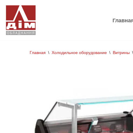
Перейти
Главна
к
содержимому
Главная
\
Холодильное оборудование
\
Витрины