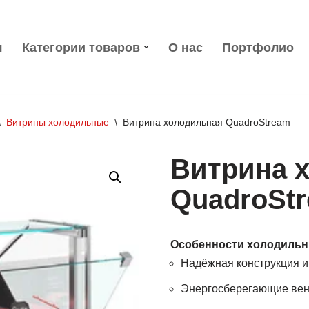
я
Категории товаров
О нас
Портфолио
\
Витрины холодильные
\
Витрина холодильная QuadroStream
Витрина 
QuadroSt
Особенности холодильн
Надёжная конструкция и
Энергосберегающие вент