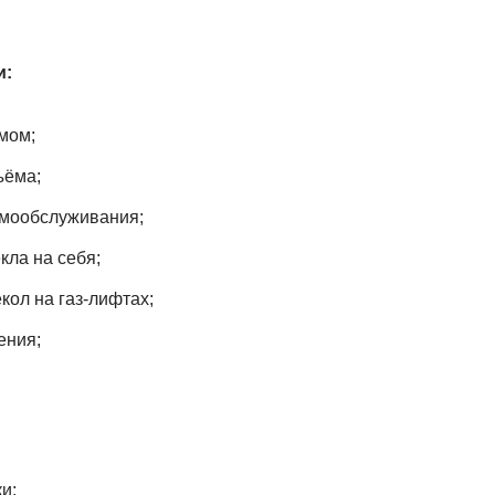
е модификации:
мом;
ъёма;
амообслуживания;
кла на себя;
кол на газ-лифтах;
ения;
и;