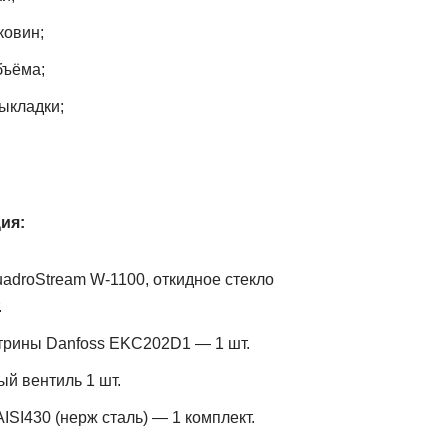
ковин;
бъёма;
ыкладки;
ия:
adroStream W-1100, откидное стекло
.
трины Danfoss EKC202D1 — 1 шт.
й вентиль 1 шт.
ISI430 (нерж сталь) — 1 комплект.