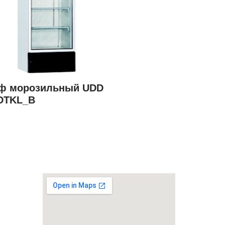
ф морозильный UDD
 DTKL_B