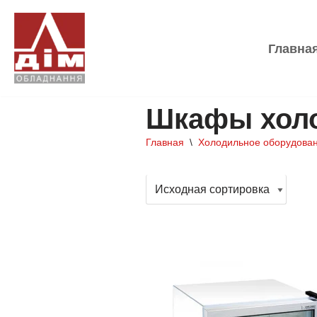
Перейти
Главна
к
содержимому
Шкафы хол
Главная
\
Холодильное оборудова