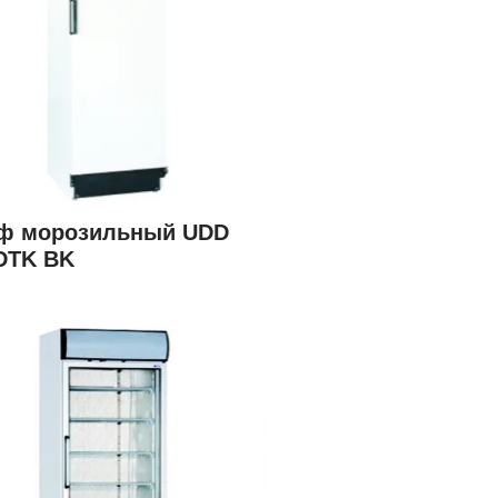
ф морозильный UDD
DTK BK