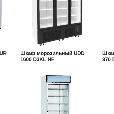
GUR
Шкаф морозильный UDD
Шка
1600 D3KL NF
370 