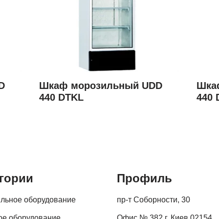
D
Шкаф морозильный UDD
Шка
440 DTKL
440
гории
Профиль
льное оборудование
пр-т Соборности, 30
ое оборудование
Офис № 382 г. Киев 02154,