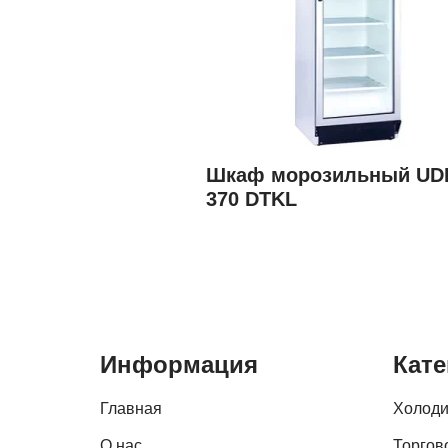
Шкаф морозильный UD
370 DTKL
Информация
Кате
Главная
Холоди
О нас
Торгов