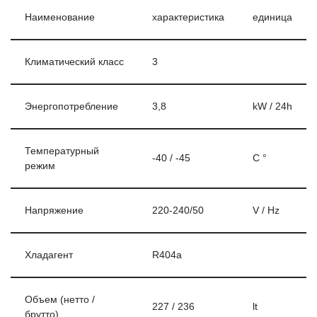
Наименование
характеристика
единица
Климатический класс
3
Энергопотребление
3,8
kW / 24h
Температурный
-40 / -45
C °
режим
Напряжение
220-240/50
V / Hz
Хладагент
R404a
Объем (нетто /
227 / 236
lt
брутто)