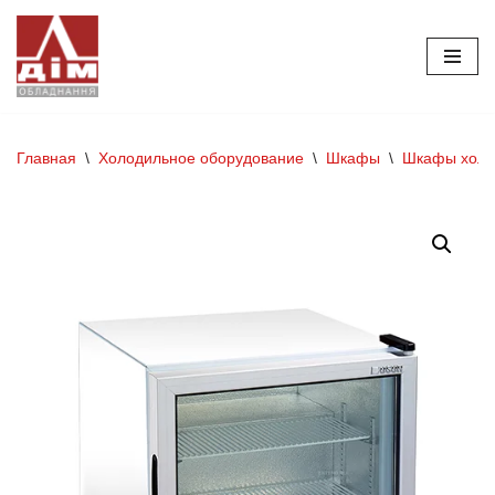
Перейти
к
содержимому
Главная
\
Холодильное оборудование
\
Шкафы
\
Шкафы холо