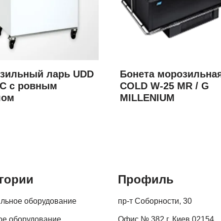
зильный ларь UDD
Бонета морозильна
SC с ровным
COLD W-25 MR / G
лом
MILLENIUM
гории
Профиль
льное оборудование
пр-т Соборности, 30
ое оборудование
Офис № 382 г. Киев 02154,