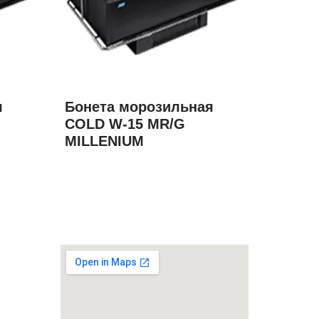
я
Бонета морозильная
COLD W-15 MR/G
MILLENIUM