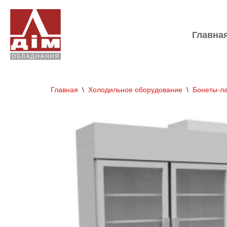
Перейти
Главна
к
содержимому
Главная
\
Холодильное оборудование
\
Бонеты-л