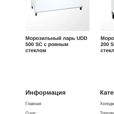
Морозильный ларь UDD
Моро
500 SC с ровным
200 
стеклом
стек
Информация
Кате
Главная
Холоди
О нас
Торгов