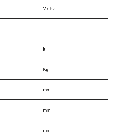
V / Hz
lt
Kg
mm
mm
mm