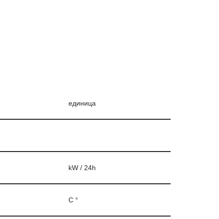
единица
kW / 24h
C °