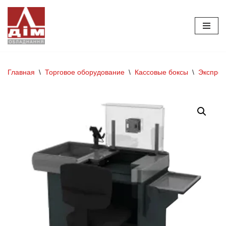
Перейти
к
содержимому
Главная
\
Торговое оборудование
\
Кассовые боксы
\
Экспрес