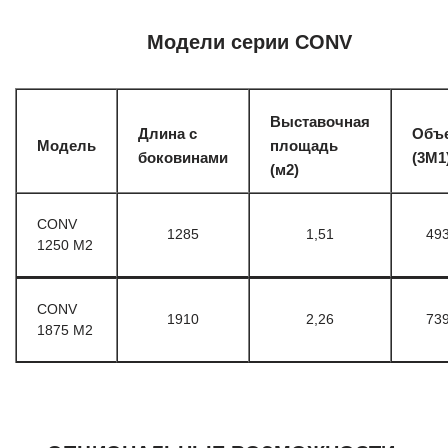
Модели серии CONV
Выставочная
Длина с
Объ
Модель
площадь
боковинами
(3М1
(м2)
CONV
1285
1,51
49
1250 M2
CONV
1910
2,26
73
1875 M2