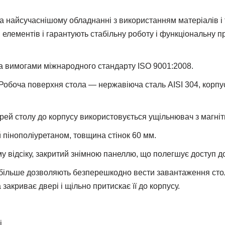
 найсучаснішому обладнанні з використанням матеріалів і 
 елементів і гарантують стабільну роботу і функціональну п
а вимогами міжнародного стандарту ISO 9001:2008.
Робоча поверхня стола — нержавіюча сталь AISI 304, корпус
рей столу до корпусу використовується ущільнювач з магні
 пінополіуретаном, товщина стінок 60 мм.
 відсіку, закритий знімною панеллю, що полегшує доступ до
 і більше дозволяють безперешкодно вести завантаження сто
закриває двері і щільно притискає її до корпусу.
.