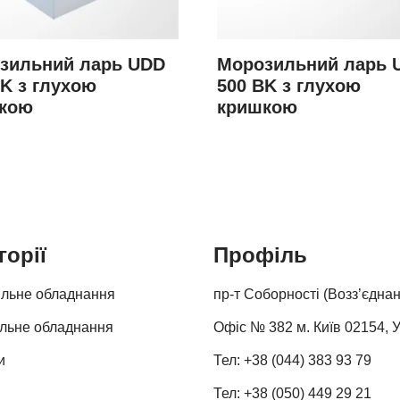
зильний ларь UDD
Морозильний ларь 
BK з глухою
500 BK з глухою
кою
кришкою
горії
Профіль
льне обладнання
пр-т Соборності (Возз’єднан
ельне обладнання
Офіс № 382 м. Київ 02154, 
и
Тел: +38 (044) 383 93 79
Тел: +38 (050) 449 29 21