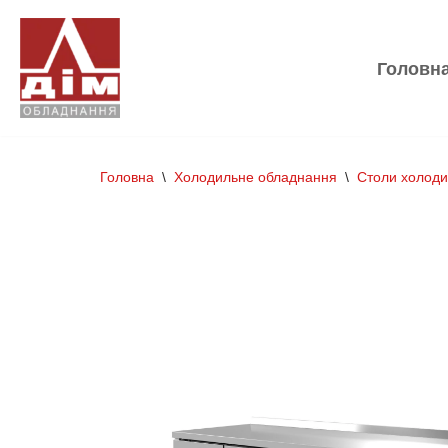
Перейти
Головн
до
вмісту
Головна
\
Холодильне обладнання
\
Столи холоди