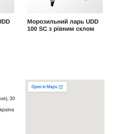
UDD
Морозильний ларь UDD
100 SC з рівним склом
ня), 30
Україна