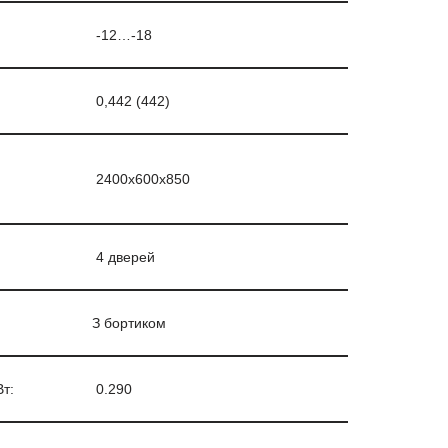
-12…-18
0,442 (442)
2400х600х850
4 дверей
З бортиком
т:
0.290