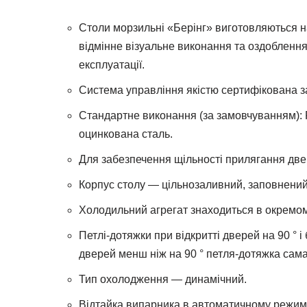
Столи морзильні «Берінг» виготовляються на
відмінне візуальне виконання та оздоблення
експлуатації.
Система управління якістю сертифікована з
Стандартне виконання (за замовчуванням): 
оцинкована сталь.
Для забезпечення щільності прилягання две
Корпус столу — цільнозаливний, заповнений
Холодильний агрегат знаходиться в окремому
Петлі-дотяжки при відкритті дверей на 90 °
дверей менш ніж на 90 ° петля-дотяжка сама 
Тип охолодження — динамічний.
Відтайка випарника в автоматичному режимі