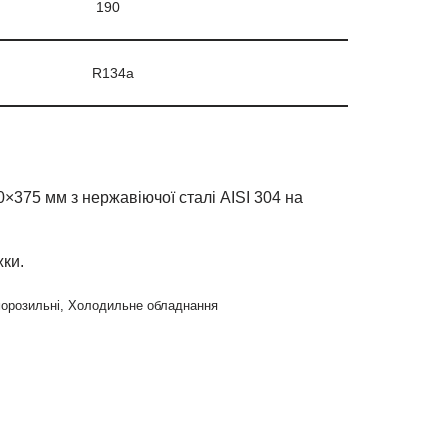
190
R134a
×375 мм з нержавіючої сталі AISI 304 на
жки.
морозильні
,
Холодильне обладнання