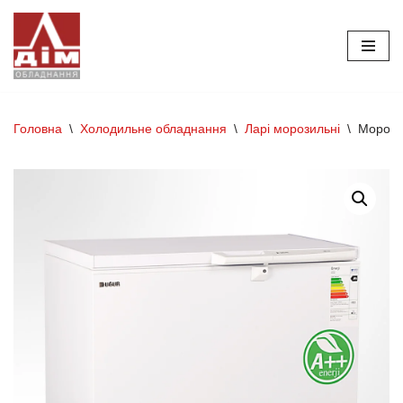
Перейти
до
вмісту
Головна
\
Холодильне обладнання
\
Ларі морозильні
\
Морози