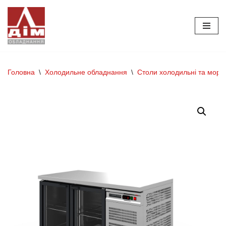
Перейти
до
вмісту
Головна
\
Холодильне обладнання
\
Столи холодильні та моро