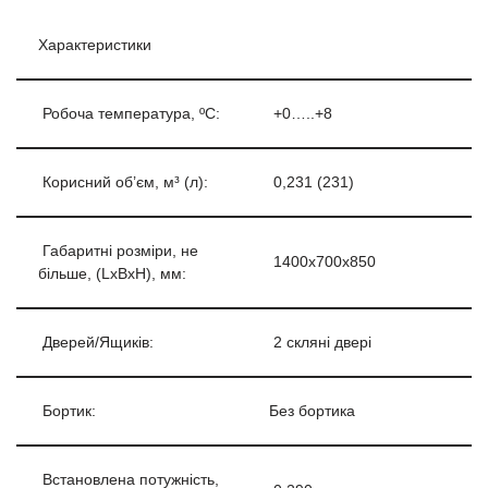
Характеристики
Робоча температура, ºС:
+0…..+8
Корисний об’єм, м³ (л):
0,231 (231)
Габаритні розміри, не
1400х700х850
більше, (LxBxH), мм:
Дверей/Ящиків:
2 скляні двері
Бортик:
Без бортика
Встановлена потужність,