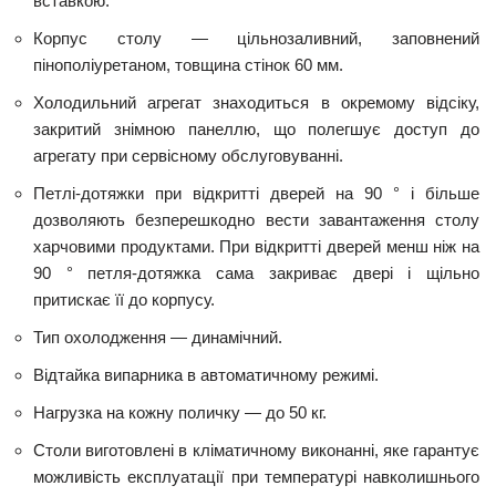
вставкою.
Корпус столу — цільнозаливний, заповнений
пінополіуретаном, товщина стінок 60 мм.
Холодильний агрегат знаходиться в окремому відсіку,
закритий знімною панеллю, що полегшує доступ до
агрегату при сервісному обслуговуванні.
Петлі-дотяжки при відкритті дверей на 90 ° і більше
дозволяють безперешкодно вести завантаження столу
харчовими продуктами. При відкритті дверей менш ніж на
90 ° петля-дотяжка сама закриває двері і щільно
притискає її до корпусу.
Тип охолодження — динамічний.
Відтайка випарника в автоматичному режимі.
Нагрузка на кожну поличку — до 50 кг.
Столи виготовлені в кліматичному виконанні, яке гарантує
можливість експлуатації при температурі навколишнього