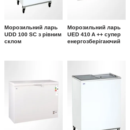
Морозильний ларь
Морозильний ларь
UDD 100 SC з рівним
UED 410 A ++ супер
склом
енергозберігаючий