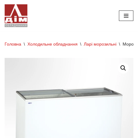
Перейти
до
вмісту
Головна
\
Холодильне обладнання
\
Ларі морозильні
\
Морози