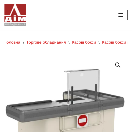
Перейти
до
вмісту
Головна
\
Торгове обладнання
\
Касові бокси
\
Касові бокси мі