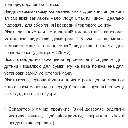
кольору, обраного клієнтом.
Завдяки компактному вкладанню візків один в інший (всього
14 см) візки займають мало місця і, таким чином, ідеально
підходять для зберігання і всередині торгового центру.
Візок поставляється в стандартній комплектації з колесом з
металевою виделкою діаметром 125 мм, також можна
замовити колеса з пластикової виделкою і колеса для
траволаторов (діаметром 125 мм).
Візок стандартно оснащений ергономічним сидінням для
дитини і вішалкою для сумки. Ручка візка призначена для
установки замку-монетоприймача.
Візок можна персоналізувати шляхом розміщення етикетки
з логотипом магазину на передній частині корзини і на ручці
візка.Додаткові аксесуари:
Сепаратор хімічних продуктів (який дозволяє виділити
частину кошика, щоб відокремити, наприклад, хімічні
продукти від харчових).