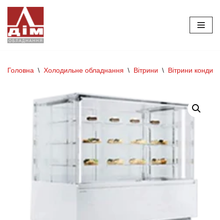
Перейти
до
вмісту
Головна
\
Холодильне обладнання
\
Вітрини
\
Вітрини кондите