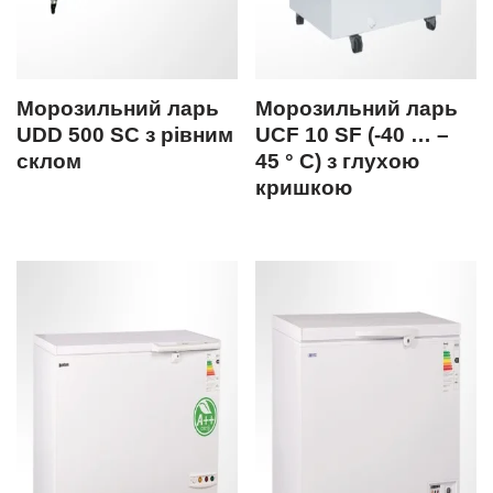
Морозильний ларь
Морозильний ларь
UDD 500 SC з рівним
UCF 10 SF (-40 … –
склом
45 ° С) з глухою
кришкою