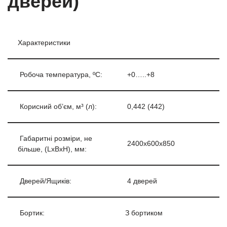
дверей)
Характеристики
Робоча температура, ºС:
+0…..+8
Корисний об’єм, м³ (л):
0,442 (442)
Габаритні розміри, не
2400х600х850
більше, (LxBxH), мм:
Дверей/Ящиків:
4 дверей
Бортик:
З бортиком