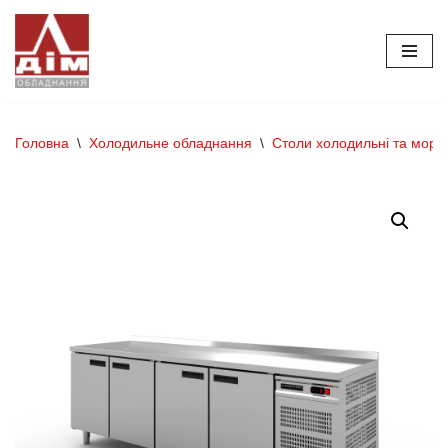
Перейти
до
вмісту
Головна
\
Холодильне обладнання
\
Столи холодильні та моро