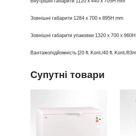
Внутрішні габарити 1120 x 440 x 705H mm
Зовнішні габарити 1284 x 700 x 895H mm
Зовнішні габарити упаковки 1320 x 700 x 960
Вантажопідйомність [20 ft. Kont./40 ft. Kont./83
Супутні товари