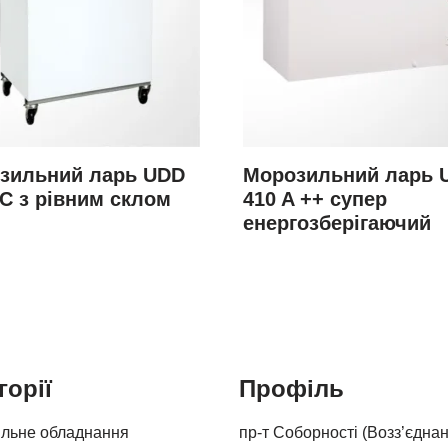
зильний ларь UDD
Морозильний ларь 
SC з рівним склом
410 A ++ супер
енергозберігаючий
горії
Профіль
льне обладнання
пр-т Соборності (Возз’єднан