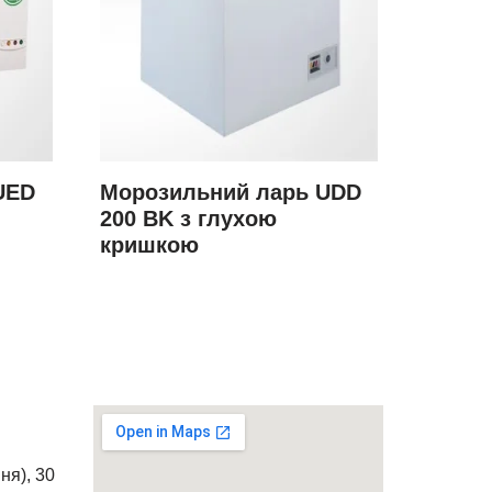
UED
Морозильний ларь UDD
200 BK з глухою
кришкою
ня), 30