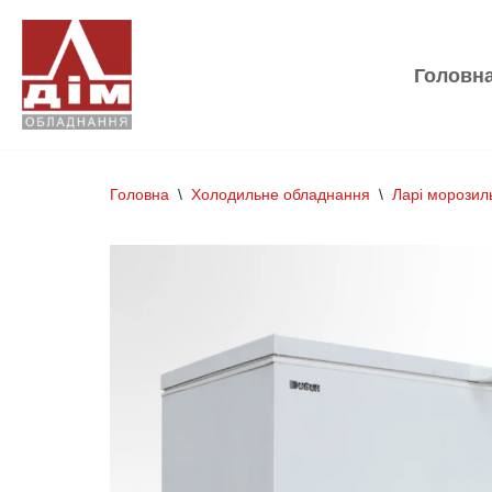
Перейти
Головн
до
вмісту
Головна
\
Холодильне обладнання
\
Ларі морозил