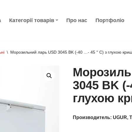
а
Категорії товарів
Про нас
Портфоліо
ьні
\
Морозильний ларь USD 3045 BK (-40 …- 45 ° С) з глухою кри
Морозиль
3045 BK (-
глухою к
Производитель: UGUR, 