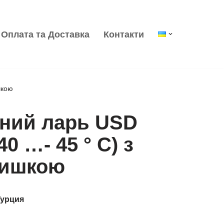
Оплата та Доставка
Контакти
шкою
ний ларь USD
40 …- 45 ° С) з
ришкою
Турция