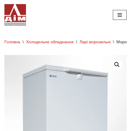
Перейти
до
вмісту
Головна
\
Холодильне обладнання
\
Ларі морозильні
\
Морози