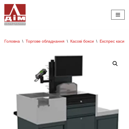
Перейти
до
вмісту
Головна
\
Торгове обладнання
\
Касові бокси
\
Експрес каси
\