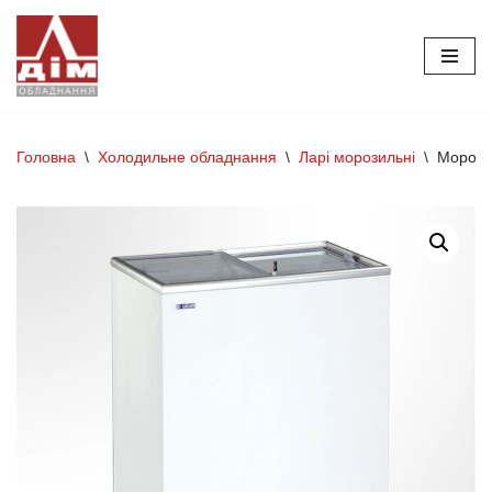
Перейти
до
вмісту
Головна
\
Холодильне обладнання
\
Ларі морозильні
\
Морози