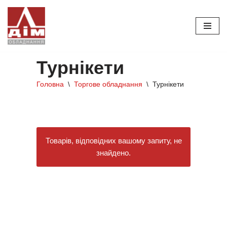
Перейти
до
вмісту
Турнікети
Головна
\
Торгове обладнання
\
Турнікети
Товарів, відповідних вашому запиту, не
знайдено.